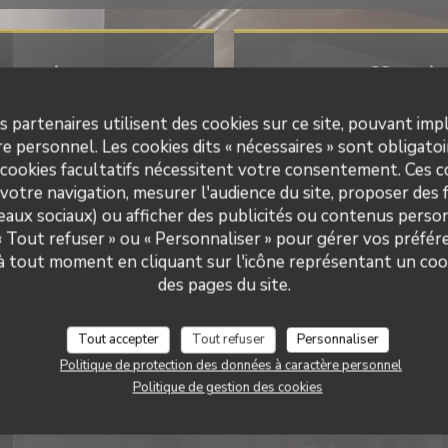
 pratiques
Horair
Cuisine
s partenaires utilisent des cookies sur ce site, pouvant impl
Lundi
se Traditionnelle
e personnel. Les cookies dits « nécessaires » sont obligatoir
 cookies facultatifs nécessitent votre consentement. Ces co
de restaurant
Mar
-
Dim
12h00 - 1
votre navigation, mesurer l'audience du site, proposer des f
estaurant
seaux sociaux) ou afficher des publicités ou contenus person
Services
 « Tout refuser » ou « Personnaliser » pour gérer vos préfé
mporter, Vente à emporter,
 à tout moment en cliquant sur l'icône représentant un coo
ation, Accès Wifi
des pages du site.
s de paiement
 Eurocard/Mastercard, Titres
Tout accepter
Tout refuser
Personnaliser
es, Visa, Chèques, American
Politique de protection des données à caractère personnel
ss, Carte Bleue
Politique de gestion des cookies