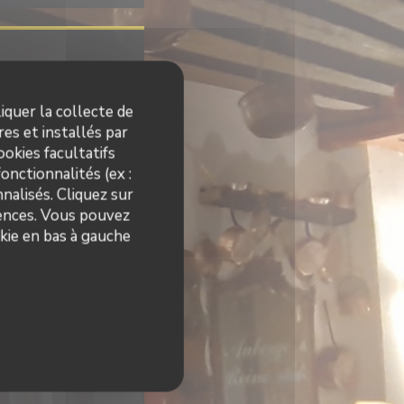
es
iquer la collecte de
Fermé
es et installés par
okies facultatifs
4h30
18h00 - 22h00
•
onctionnalités (ex :
nalisés. Cliquez sur
rences. Vous pouvez
kie en bas à gauche