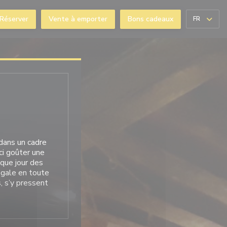
Réserver
Vente à emporter
Bons cadeaux
FR
enêtre))
 dans un cadre
ci goûter une
aque jour des
régale en toute
s, s’y pressent