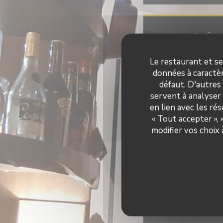
Infos
Le restaurant et se
Françai
données à caractèr
défaut. D'autres
Type 
servent à analyser 
R
en lien avec les ré
« Tout accepter »,
Vente de vin à e
modifier vos choix
Privatis
Moyen
Ticket Restaurant,
restaurant, Espèc
Expre