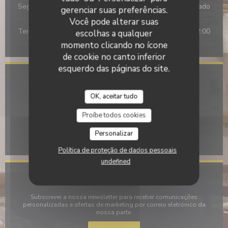
Segunda-feira
Fechado
gerenciar suas preferências.
Você pode alterar suas
Ter
-
Dom
12:00 - 14:30
18:00 - 22:00
escolhas a qualquer
•
momento clicando no ícone
de cookie no canto inferior
esquerdo das páginas do site.
Local
OK, aceitar tudo
((abre numa nov
30, rue Saint Louis en l'Ile 75004 Paris
Proíbe todos cookies
01 85 15 21 30
Personalizar
Facebook ((abre numa nova janela))
Instagram ((abre numa nova j
Política de proteção de dados pessoais
undefined
Mantenha-se atualizado
*
Subscrever a nossa newsletter para receber comunicações
personalizadas e ofertas de marketing por correio eletrónico da
nossa parte.