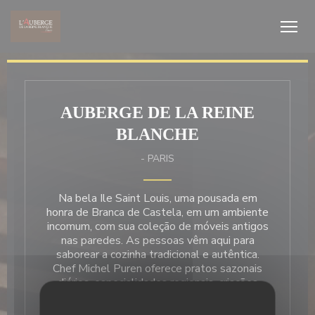
Painel de Gerenciamento de Cookies
AUBERGE DE LA REINE
BLANCHE
-
PARIS
Na bela Ile Saint Louis, uma pousada em
honra de Branca de Castela, em um ambiente
incomum, com sua coleção de móveis antigos
nas paredes. As pessoas vêm aqui para
saborear a cozinha tradicional e autêntica.
Chef Michel Puren oferece pratos sazonais
diários, especialidades regionais, criações
originais. Diners são tratados em uma
instituição amigável, real, os regulares, fiéis