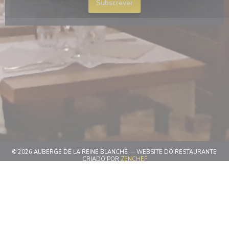
Subscrever
© 2026 AUBERGE DE LA REINE BLANCHE — WEBSITE DO RESTAURANTE
((ABRE NUMA NOVA JANELA))
CRIADO POR
ZENCHEF
((ABRE NUMA NOVA JANELA))
AVISO LEGAL
((ABRE NUMA NOVA JANELA)
TERMOS DE UTILIZAÇÃO
((ABRE NUMA NOV
POLÍTICA DE PROTEÇÃO DE DADOS PESSOAIS
((ABRE NUMA NOVA JANELA))
POLÍTICA DE COOKIES
((ABRE NUMA NOVA JANELA))
ACESSIBILIDADE