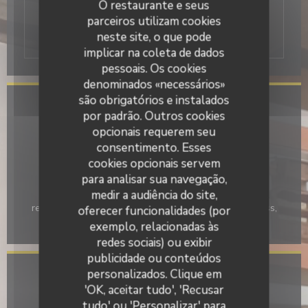
O restaurante e seus
há mais de vinte anos, o rebanho lá e
parceiros utilizam cookies
encontrá-lo.
neste site, o que pode
implicar na coleta de dados
pessoais. Os cookies
denominados «necessários»
são obrigatórios e instalados
Informações gerais
por padrão. Outros cookies
opcionais requerem seu
Serviços
consentimento. Esses
Privatização
cookies opcionais servem
para analisar sua navegação,
Métodos de pagamento
medir a audiência do site,
Ticket Restaurante, Eurocard/Mastercard, Títulos de
restaurante, Dinheiro, Visa, Cheques, American Express,
oferecer funcionalidades (por
Cartão Azul
exemplo, relacionadas às
redes sociais) ou exibir
publicidade ou conteúdos
personalizados. Clique em
Horário de abertura
'OK, aceitar tudo', 'Recusar
tudo' ou 'Personalizar' para