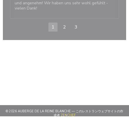
und angenehm! Wir haben uns sehr wohl gefühlt -
vielen Dank!
1
2
3
© 2026 AUBERGE DE LA REINE BLANCHE — このレストランウェブサイトの作
((新しいウィンドウで開きます))
成者
ZENCHEF
((新しいウィンドウで開きます))
免責