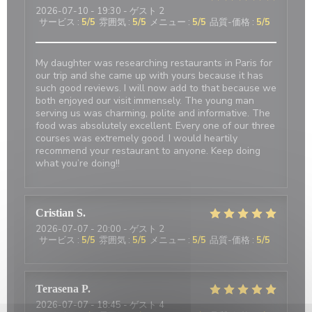
2026-07-10
- 19:30 - ゲスト 2
サービス
:
5
/5
雰囲気
:
5
/5
メニュー
:
5
/5
品質-価格
:
5
/5
My daughter was researching restaurants in Paris for
our trip and she came up with yours because it has
such good reviews. I will now add to that because we
both enjoyed our visit immensely. The young man
serving us was charming, polite and informative. The
food was absolutely excellent. Every one of our three
courses was extremely good. I would heartily
recommend your restaurant to anyone. Keep doing
what you’re doing!!
Cristian
S
2026-07-07
- 20:00 - ゲスト 2
サービス
:
5
/5
雰囲気
:
5
/5
メニュー
:
5
/5
品質-価格
:
5
/5
Terasena
P
2026-07-07
- 18:45 - ゲスト 4