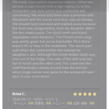
We made reservations based on reviews. When we
arrived, it was closed with a sign saying it’s at the
restaurant next door which was confusing and
concerning. We were told there was a problem with
the power and the owner next door was on holiday.
We should have canceled and walked away because
the food was disappointing, even my daughter didn’t
like the simple pasta. Our duck confit and bland
vegetables were tasteless. The French onion soup
was pretty good, but we’ve had better. Plus there
wasn’t AC or fans in the heatwave. The worst part
was when the creme brûlée dish burned my
daughter’s arm, although the creme brûlée itself was
cold out of the fridge. One side of the dish was too
hot to touch and the other cold. You could see the
staff frantically running around from the kitchen
when single server was gone to the restaurant next
door. It was a hot mess!
Rémi
C
2026-06-17
- 19:30 - ゲスト 3
サービス
:
5
/5
雰囲気
:
5
/5
メニュー
:
5
/5
品質-価格
:
5
/5