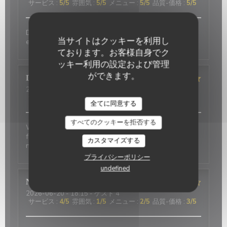
サービス
:
5
/5
雰囲気
:
5
/5
メニュー
:
5
/5
品質-価格
:
5
/5
Delicious food and an authentic feel. Would love to
当サイトはクッキーを利用し
eat here again on my next trip to Paris!
ております。お客様自身でク
ッキー利用の設定および管理
ができます。
David
P
2026-07-01
- 20:00 - ゲスト 2
サービス
:
5
/5
雰囲気
:
5
/5
メニュー
:
4
/5
品質-価格
:
4
/5
全てに同意する
すべてのクッキーを拒否する
Wonderful place to visit. Excellant Service. Enjoyable
food. We last visited many years ago, the place has
カスタマイズする
not changed.
プライバシーポリシー
undefined
Nicci
R
2026-06-20
- 18:15 - ゲスト 4
サービス
:
4
/5
雰囲気
:
1
/5
メニュー
:
2
/5
品質-価格
:
3
/5