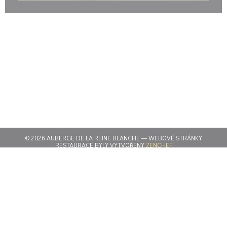
© 2026 AUBERGE DE LA REINE BLANCHE — WEBOVÉ STRÁNKY
((OTEVŘE SE V NOV
RESTAURACE BYLY VYTVOŘENY
ZENCHEF
((OTEVŘE SE V NOVÉM OKN
ODMÍTNUTÍ ODPOVĚDNOSTI
((OTEVŘE SE V NOVÉM OKNĚ))
PODMÍNKY POUŽITÍ
((OTEVŘE SE V NOVÉM
ZÁSADY OCHRANY OSOBNÍCH ÚDAJŮ
((OTEVŘE SE V NOVÉM OKN
POLITIKA OHLEDNĚ COOKIES
((OTEVŘE SE V NOVÉM OKNĚ))
PRISTUPNOST