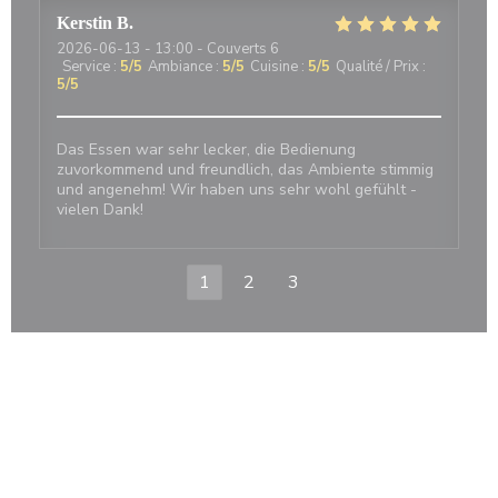
Kerstin
B
2026-06-13
- 13:00 - Couverts 6
Service
:
5
/5
Ambiance
:
5
/5
Cuisine
:
5
/5
Qualité / Prix
:
5
/5
Das Essen war sehr lecker, die Bedienung
zuvorkommend und freundlich, das Ambiente stimmig
und angenehm! Wir haben uns sehr wohl gefühlt -
vielen Dank!
1
2
3