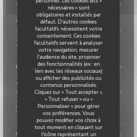
personnel. Les cookies dits «
Terasena
P
nécessaires » sont
2026-07-07
- 18:45 - Couverts 4
obligatoires et installés par
Service
:
5
/5
Ambiance
:
5
/5
Cuisine
:
5
/5
Qualité / Prix
:
défaut. D'autres cookies
5
/5
facultatifs nécessitent votre
consentement. Ces cookies
Delicious food and an authentic feel. Would love to
facultatifs servent à analyser
eat here again on my next trip to Paris!
votre navigation, mesurer
l'audience du site, proposer
des fonctionnalités (ex : en
David
P
lien avec les réseaux sociaux)
2026-07-01
- 20:00 - Couverts 2
ou afficher des publicités ou
Service
:
5
/5
Ambiance
:
5
/5
Cuisine
:
4
/5
Qualité / Prix
:
4
/5
contenus personnalisés.
Cliquez sur « Tout accepter »,
« Tout refuser » ou «
Wonderful place to visit. Excellant Service. Enjoyable
Personnaliser » pour gérer
food. We last visited many years ago, the place has
not changed.
vos préférences. Vous
pouvez modifier vos choix à
tout moment en cliquant sur
l'icône représentant un
Nicci
R