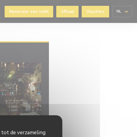
Reserveer een tafel
Afhaal
Vouchers
NL
er))
n tot de verzameling