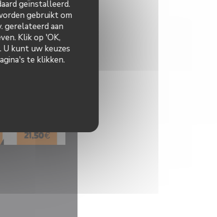
aard geïnstalleerd.
 worden gebruikt om
v. gerelateerd aan
ven. Klik op 'OK,
n. U kunt uw keuzes
gina's te klikken.