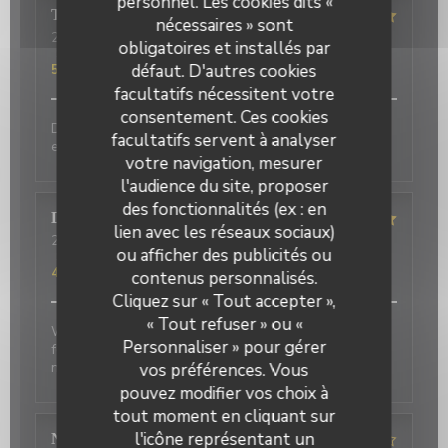
personnel. Les cookies dits «
Terasena
P
nécessaires » sont
2026-07-07
- 18:45 - Couverts 4
obligatoires et installés par
Service
:
5
/5
Ambiance
:
5
/5
Cuisine
:
5
/5
Qualité / Prix
:
défaut. D'autres cookies
5
/5
facultatifs nécessitent votre
consentement. Ces cookies
Delicious food and an authentic feel. Would love to
facultatifs servent à analyser
eat here again on my next trip to Paris!
votre navigation, mesurer
l'audience du site, proposer
des fonctionnalités (ex : en
David
P
lien avec les réseaux sociaux)
2026-07-01
- 20:00 - Couverts 2
ou afficher des publicités ou
Service
:
5
/5
Ambiance
:
5
/5
Cuisine
:
4
/5
Qualité / Prix
:
4
/5
contenus personnalisés.
Cliquez sur « Tout accepter »,
« Tout refuser » ou «
Wonderful place to visit. Excellant Service. Enjoyable
Personnaliser » pour gérer
food. We last visited many years ago, the place has
not changed.
vos préférences. Vous
pouvez modifier vos choix à
tout moment en cliquant sur
l'icône représentant un
Nicci
R