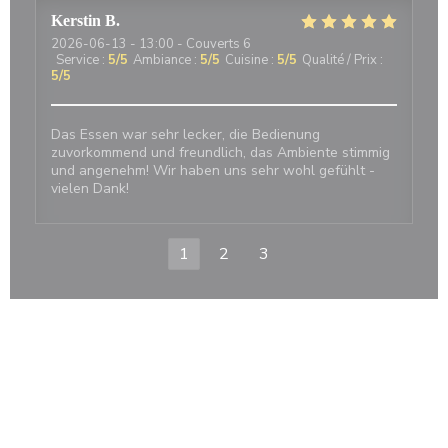
Kerstin
B
2026-06-13
- 13:00 - Couverts 6
Service
:
5
/5
Ambiance
:
5
/5
Cuisine
:
5
/5
Qualité / Prix
:
5
/5
Das Essen war sehr lecker, die Bedienung
zuvorkommend und freundlich, das Ambiente stimmig
und angenehm! Wir haben uns sehr wohl gefühlt -
vielen Dank!
1
2
3