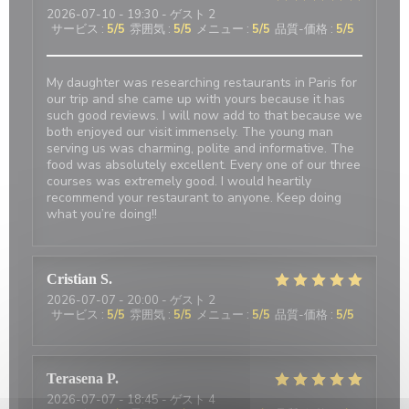
2026-07-10
- 19:30 - ゲスト 2
サービス
:
5
/5
雰囲気
:
5
/5
メニュー
:
5
/5
品質-価格
:
5
/5
My daughter was researching restaurants in Paris for
our trip and she came up with yours because it has
such good reviews. I will now add to that because we
both enjoyed our visit immensely. The young man
serving us was charming, polite and informative. The
food was absolutely excellent. Every one of our three
courses was extremely good. I would heartily
recommend your restaurant to anyone. Keep doing
what you’re doing!!
Cristian
S
2026-07-07
- 20:00 - ゲスト 2
サービス
:
5
/5
雰囲気
:
5
/5
メニュー
:
5
/5
品質-価格
:
5
/5
Terasena
P
2026-07-07
- 18:45 - ゲスト 4