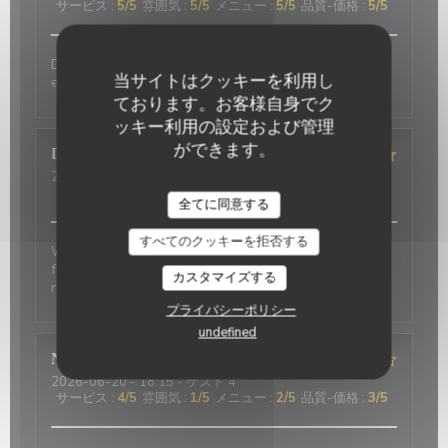
サービス
:
5
/5
雰囲気
:
5
/5
メニュー
:
5
/5
品質-価格
:
5
/5
Delicious food and an authentic feel. Would love to
当サイトはクッキーを利用し
eat here again on my next trip to Paris!
ております。お客様自身でク
ッキー利用の設定および管理
ができます。
David
P
2026-07-01
- 20:00 - ゲスト 2
サービス
:
5
/5
雰囲気
:
5
/5
メニュー
:
4
/5
品質-価格
:
4
/5
全てに同意する
すべてのクッキーを拒否する
Wonderful place to visit. Excellant Service. Enjoyable
food. We last visited many years ago, the place has
カスタマイズする
not changed.
プライバシーポリシー
undefined
Nicci
R
2026-06-20
- 18:15 - ゲスト 4
サービス
:
4
/5
雰囲気
:
1
/5
メニュー
:
2
/5
品質-価格
:
3
/5