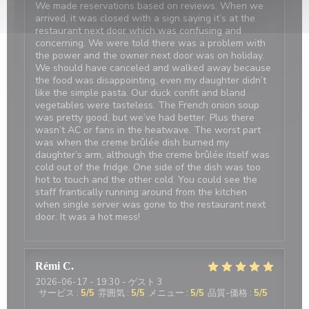
We made reservations based on reviews. When we
arrived, it was closed with a sign saying it’s at the
restaurant next door which was confusing and
concerning. We were told there was a problem with
the power and the owner next door was on holiday.
We should have canceled and walked away because
the food was disappointing, even my daughter didn’t
like the simple pasta. Our duck confit and bland
vegetables were tasteless. The French onion soup
was pretty good, but we’ve had better. Plus there
wasn’t AC or fans in the heatwave. The worst part
was when the creme brûlée dish burned my
daughter’s arm, although the creme brûlée itself was
cold out of the fridge. One side of the dish was too
hot to touch and the other cold. You could see the
staff frantically running around from the kitchen
when single server was gone to the restaurant next
door. It was a hot mess!
Rémi
C
2026-06-17
- 19:30 - ゲスト 3
サービス
:
5
/5
雰囲気
:
5
/5
メニュー
:
5
/5
品質-価格
:
5
/5