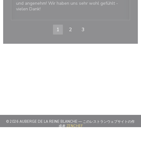
und angenehm! Wir haben uns sehr wohl gefühlt -
vielen Dank!
1
2
3
© 2026 AUBERGE DE LA REINE BLANCHE — このレストランウェブサイトの作
((新しいウィンドウで開きます))
成者
ZENCHEF
((新しいウィンドウで開きます))
免責