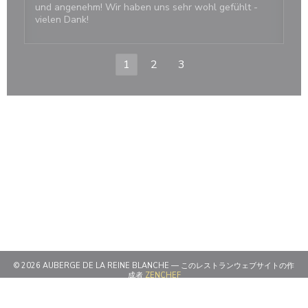
und angenehm! Wir haben uns sehr wohl gefühlt -
vielen Dank!
1
2
3
© 2026 AUBERGE DE LA REINE BLANCHE — このレストランウェブサイトの作
((新しいウィンドウで開きます))
成者
ZENCHEF
((新しいウィンドウで開きます))
免責