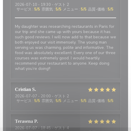
2026-07-10
- 19:30 - ゲスト 2
サービス
:
5
/5
雰囲気
:
5
/5
メニュー
:
5
/5
品質-価格
:
5
/5
My daughter was researching restaurants in Paris for
our trip and she came up with yours because it has
such good reviews. I will now add to that because we
both enjoyed our visit immensely. The young man
serving us was charming, polite and informative. The
food was absolutely excellent. Every one of our three
courses was extremely good. I would heartily
recommend your restaurant to anyone. Keep doing
what you’re doing!!
Cristian
S
2026-07-07
- 20:00 - ゲスト 2
サービス
:
5
/5
雰囲気
:
5
/5
メニュー
:
5
/5
品質-価格
:
5
/5
Terasena
P
2026-07-07
- 18:45 - ゲスト 4