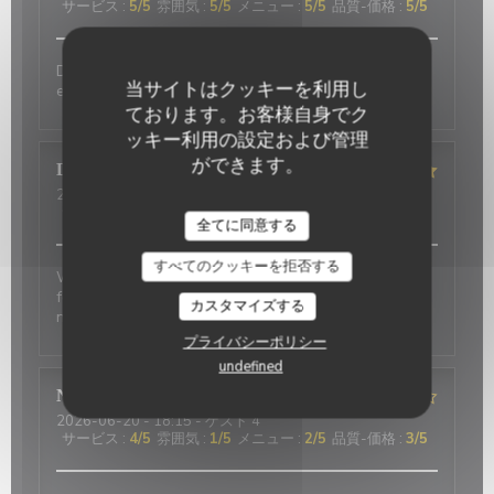
サービス
:
5
/5
雰囲気
:
5
/5
メニュー
:
5
/5
品質-価格
:
5
/5
Delicious food and an authentic feel. Would love to
当サイトはクッキーを利用し
eat here again on my next trip to Paris!
ております。お客様自身でク
ッキー利用の設定および管理
ができます。
David
P
2026-07-01
- 20:00 - ゲスト 2
サービス
:
5
/5
雰囲気
:
5
/5
メニュー
:
4
/5
品質-価格
:
4
/5
全てに同意する
すべてのクッキーを拒否する
Wonderful place to visit. Excellant Service. Enjoyable
food. We last visited many years ago, the place has
カスタマイズする
not changed.
プライバシーポリシー
undefined
Nicci
R
2026-06-20
- 18:15 - ゲスト 4
サービス
:
4
/5
雰囲気
:
1
/5
メニュー
:
2
/5
品質-価格
:
3
/5