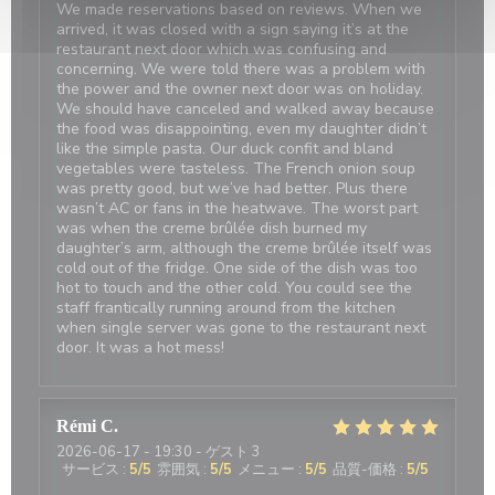
We made reservations based on reviews. When we
arrived, it was closed with a sign saying it’s at the
restaurant next door which was confusing and
concerning. We were told there was a problem with
the power and the owner next door was on holiday.
We should have canceled and walked away because
the food was disappointing, even my daughter didn’t
like the simple pasta. Our duck confit and bland
vegetables were tasteless. The French onion soup
was pretty good, but we’ve had better. Plus there
wasn’t AC or fans in the heatwave. The worst part
was when the creme brûlée dish burned my
daughter’s arm, although the creme brûlée itself was
cold out of the fridge. One side of the dish was too
hot to touch and the other cold. You could see the
staff frantically running around from the kitchen
when single server was gone to the restaurant next
door. It was a hot mess!
Rémi
C
2026-06-17
- 19:30 - ゲスト 3
サービス
:
5
/5
雰囲気
:
5
/5
メニュー
:
5
/5
品質-価格
:
5
/5