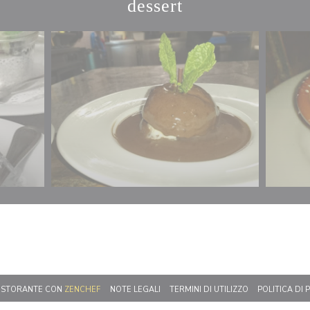
dessert
((APRE UNA NUOVA FINESTRA))
((APRE UNA NUOVA FINESTRA))
((APRE UNA NUO
RISTORANTE CON
ZENCHEF
NOTE LEGALI
TERMINI DI UTILIZZO
POLITICA DI 