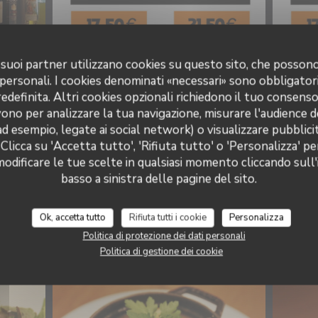
 i suoi partner utilizzano cookies su questo sito, che posso
 personali. I cookies denominati «necessari» sono obbligatori
definita. Altri cookies opzionali richiedono il tuo consens
ono per analizzare la tua navigazione, misurare l'audience de
ad esempio, legate ai social network) o visualizzare pubblic
 Clicca su 'Accetta tutto', 'Rifiuta tutto' o 'Personalizza' pe
odificare le tue scelte in qualsiasi momento cliccando sull'
basso a sinistra delle pagine del sito.
Ok, accetta tutto
Rifiuta tutti i cookie
Personalizza
Politica di protezione dei dati personali
Côté cuisine
Politica di gestione dei cookie