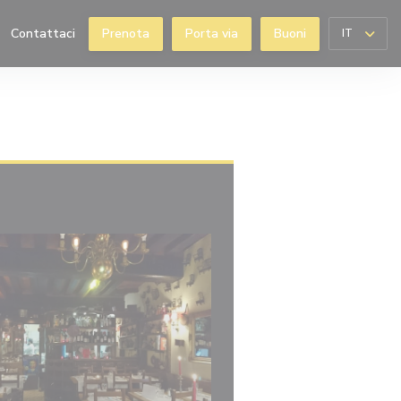
Contattaci
Prenota
Porta via
Buoni
IT
((apre una nuova finestra))