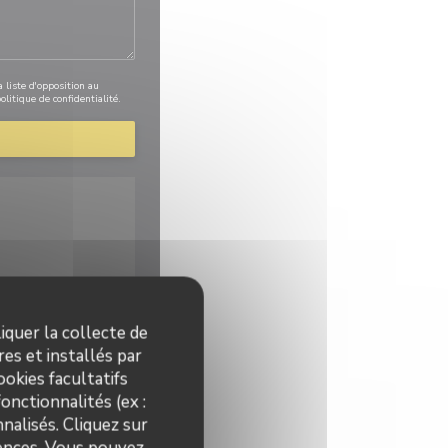
 liste d'opposition au
olitique de confidentialité
.
iquer la collecte de
es et installés par
s peuvent collecter des
okies facultatifs
onctionnalités (ex :
nalisés. Cliquez sur
rences. Vous pouvez