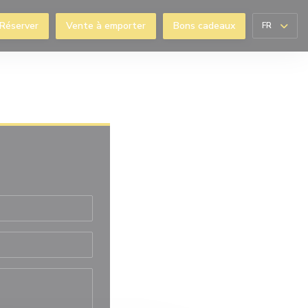
Réserver
Vente à emporter
Bons cadeaux
FR
enêtre))