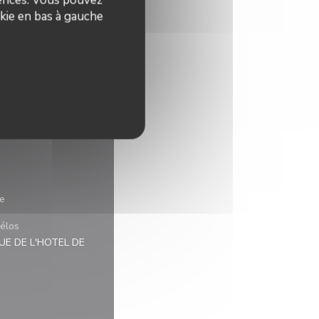
kie en bas à gauche
ie
élos
RUE DE L'HOTEL DE