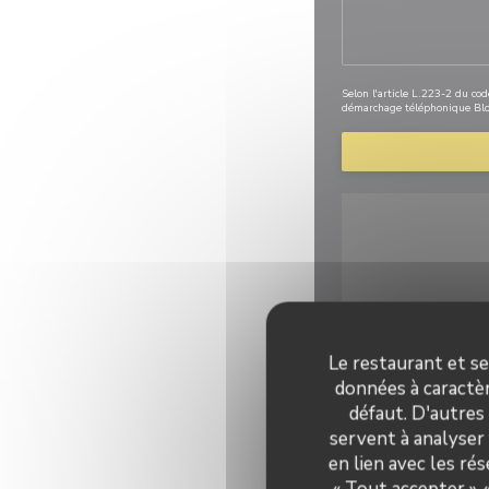
Selon l'article L.223-2 du co
démarchage téléphonique Blo
Le restaurant et se
données à caractèr
Pour afficher la carte
défaut. D'autres
servent à analyser 
en lien avec les ré
« Tout accepter »,