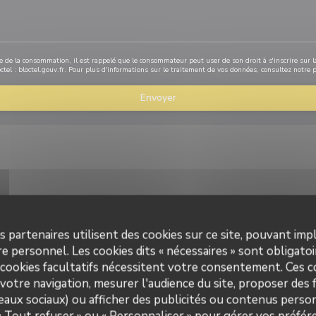
de de la consommation, il est rappelé que le consommateur peut user de son droit à s'inscrire sur la
ctel :
bloctel.gouv.fr
. Pour plus d'informations sur le traitement de vos données, consultez notre
p
s partenaires utilisent des cookies sur ce site, pouvant impl
e personnel. Les cookies dits « nécessaires » sont obligatoir
 interactive Waze, vous devez accepter les cookies Waze Map (Google). Ces cookie
 cookies facultatifs nécessitent votre consentement. Ces co
données de navigation et de localisation.
Autoriser
votre navigation, mesurer l'audience du site, proposer des f
seaux sociaux) ou afficher des publicités ou contenus person
 « Tout refuser » ou « Personnaliser » pour gérer vos préfé