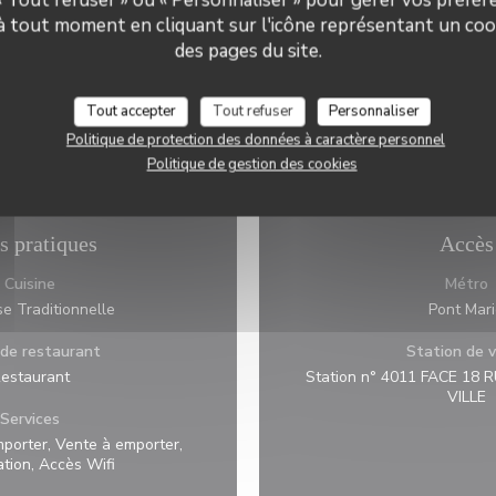
 à tout moment en cliquant sur l'icône représentant un coo
des pages du site.
Tout accepter
Tout refuser
Personnaliser
Politique de protection des données à caractère personnel
Politique de gestion des cookies
s pratiques
Accès
Cuisine
Métro
se Traditionnelle
Pont Mar
de restaurant
Station de v
estaurant
Station n° 4011 FACE 18 
VILLE
Services
mporter, Vente à emporter,
ation, Accès Wifi