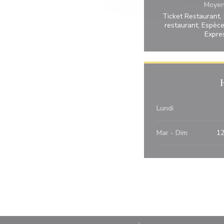
Moyen
Ticket Restaurant,
restaurant, Espèc
Expre
Lundi
Mar
-
Dim
12