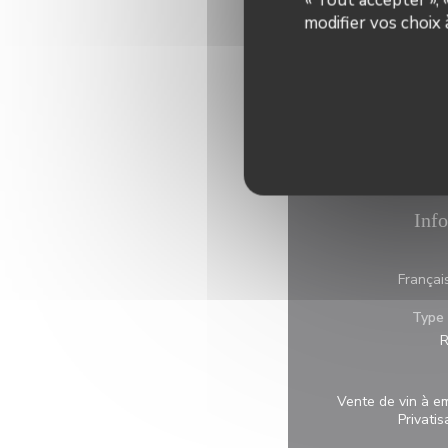
modifier vos choix
Info
Françai
Type 
R
Vente de vin à e
Privatis