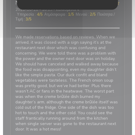
Nicci
R
2026-06-20
- 18:15 - καλεσμένοι 4
Υπηρεσία
:
4
/5
Ατμόσφαιρα
:
1
/5
Μενού
:
2
/5
Ποιότητα /
Τιμή
:
3
/5
We made reservations based on reviews. When we
arrived, it was closed with a sign saying it’s at the
restaurant next door which was confusing and
concerning. We were told there was a problem with
the power and the owner next door was on holiday.
We should have canceled and walked away because
the food was disappointing, even my daughter didn’t
like the simple pasta. Our duck confit and bland
vegetables were tasteless. The French onion soup
was pretty good, but we’ve had better. Plus there
wasn’t AC or fans in the heatwave. The worst part
was when the creme brûlée dish burned my
daughter’s arm, although the creme brûlée itself was
cold out of the fridge. One side of the dish was too
hot to touch and the other cold. You could see the
staff frantically running around from the kitchen
when single server was gone to the restaurant next
door. It was a hot mess!