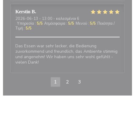
Kerstin
B
2026-06-13
- 13:00 - καλεσμένοι 6
Υπηρεσία
:
5
/5
Ατμόσφαιρα
:
5
/5
Μενού
:
5
/5
Ποιότητα /
Τιμή
:
5
/5
Das Essen war sehr lecker, die Bedienung
zuvorkommend und freundlich, das Ambiente stimmig
und angenehm! Wir haben uns sehr wohl gefühlt -
vielen Dank!
1
2
3