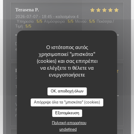
Terasena
P
2026-07-07
- 18:45 - καλεσμένοι 4
Υπηρεσία
:
5
/5
Ατμόσφαιρα
:
5
/5
Μενού
:
5
/5
Ποιότητα /
Τιμή
:
5
/5
Delicious food and an authentic feel. Would love to
Ο ιστότοπος αυτός
eat here again on my next trip to Paris!
χρησιμοποιεί "μπισκότα"
(cookies) και σας επιτρέπει
να ελέγξετε τι θέλετε να
David
P
ενεργοποιήσετε
2026-07-01
- 20:00 - καλεσμένοι 2
Υπηρεσία
:
5
/5
Ατμόσφαιρα
:
5
/5
Μενού
:
4
/5
Ποιότητα /
Τιμή
:
4
/5
OK, αποδοχή όλων
Απόρριψε όλα τα "μπισκότα" (cookies)
Wonderful place to visit. Excellant Service. Enjoyable
food. We last visited many years ago, the place has
Εξατομίκευση
not changed.
Πολιτική απορρήτου
undefined