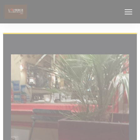
Πίνακας διαχείρισης "Μπισκότων" (Cookies)